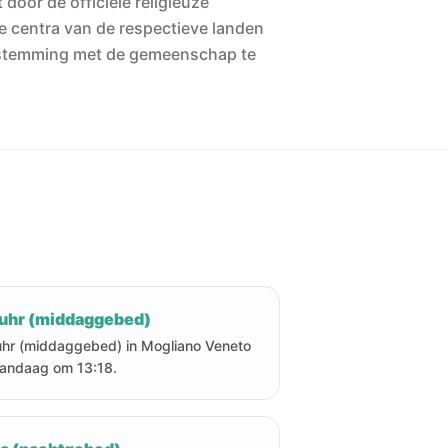
 door de officiële religieuze
he centra van de respectieve landen
stemming met de gemeenschap te
uhr (middaggebed)
hr (middaggebed) in Mogliano Veneto
vandaag om 13:18.