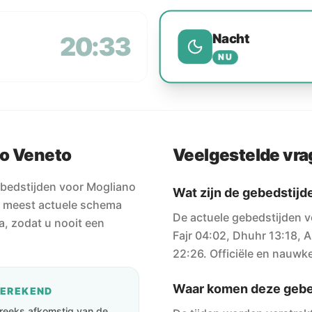
Nacht
20:33
NU
no Veneto
Veelgestelde vr
ebedstijden voor Mogliano
Wat zijn de gebedstij
et meest actuele schema
De actuele gebedstijden v
a, zodat u nooit een
Fajr 04:02, Dhuhr 13:18, A
22:26. Officiële en nauwke
Waar komen deze gebe
BEREKEND
streeks afkomstig van de