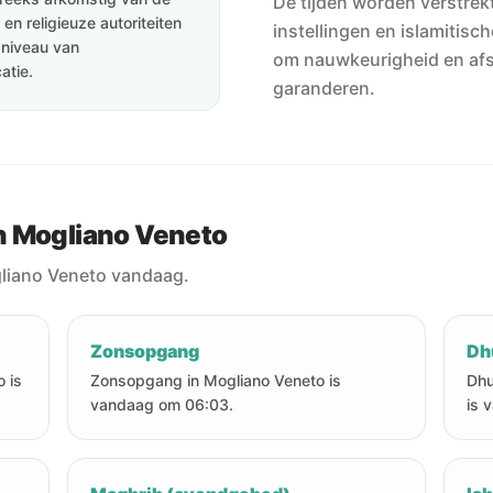
De tijden worden verstrekt
en religieuze autoriteiten
instellingen en islamitisc
e niveau van
om nauwkeurigheid en af
atie.
garanderen.
n Mogliano Veneto
gliano Veneto vandaag.
Zonsopgang
Dh
 is
Zonsopgang in Mogliano Veneto is
Dhu
vandaag om 06:03.
is 