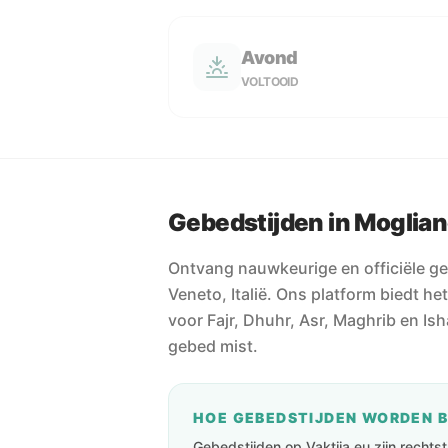
Avond
VOLTOOID
Gebedstijden in Moglia
Ontvang nauwkeurige en officiële g
Veneto, Italië. Ons platform biedt h
voor Fajr, Dhuhr, Asr, Maghrib en Ish
gebed mist.
HOE GEBEDSTIJDEN WORDEN 
Gebedstijden op Vaktija.eu zijn recht