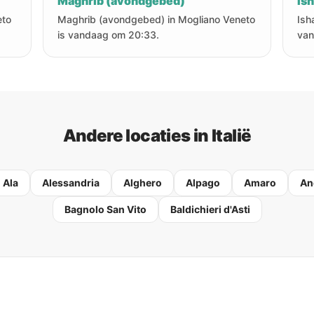
Maghrib (avondgebed)
Is
eto
Maghrib (avondgebed) in Mogliano Veneto
Ish
is vandaag om 20:33.
van
Andere locaties in Italië
Ala
Alessandria
Alghero
Alpago
Amaro
An
Bagnolo San Vito
Baldichieri d'Asti