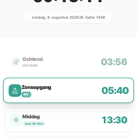
zondag, 9. augustus 2026
26. Safar 1448
Ochtend
03:56
VOLTOOID
Zonsopgang
05:40
NU
Middag
13:30
over 4h 16m