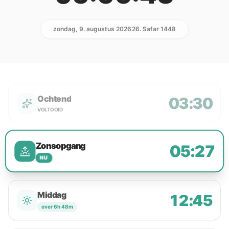
zondag, 9. augustus 2026
26. Safar 1448
Ochtend
03:30
VOLTOOID
Zonsopgang
05:27
NU
Middag
12:45
over 6h 48m