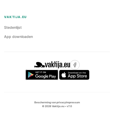
VAKTIJA.EU
Stedenlijst
App downloaden
Bescherming van privacy
Impressum
©
2026
Vaktija.eu • v
7.0