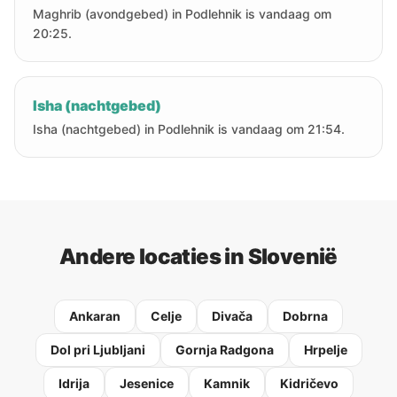
Maghrib (avondgebed) in Podlehnik is vandaag om
20:25.
Isha (nachtgebed)
Isha (nachtgebed) in Podlehnik is vandaag om 21:54.
Andere locaties in Slovenië
Ankaran
Celje
Divača
Dobrna
Dol pri Ljubljani
Gornja Radgona
Hrpelje
Idrija
Jesenice
Kamnik
Kidričevo