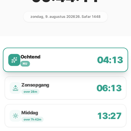
zondag, 9. augustus 2026
26. Safar 1448
Ochtend
04:13
NU
Zonsopgang
06:13
over 28m
Middag
13:27
over 7h 42m