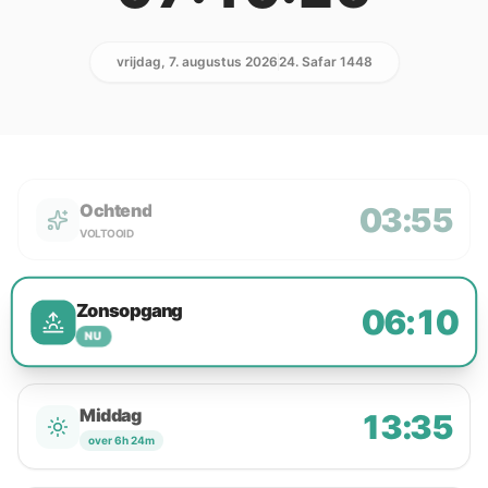
vrijdag, 7. augustus 2026
24. Safar 1448
Ochtend
03:55
VOLTOOID
Zonsopgang
06:10
NU
Middag
13:35
over 6h 24m