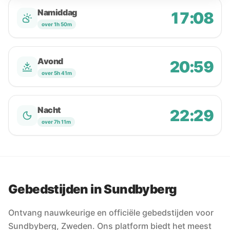
Namiddag
17:08
over 1h 50m
Avond
20:59
over 5h 41m
Nacht
22:29
over 7h 11m
Gebedstijden in Sundbyberg
Ontvang nauwkeurige en officiële gebedstijden voor
Sundbyberg, Zweden. Ons platform biedt het meest