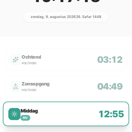
zondag, 9. augustus 2026
26. Safar 1448
Ochtend
03:12
VOLTOOID
Zonsopgang
04:49
VOLTOOID
Middag
12:55
NU