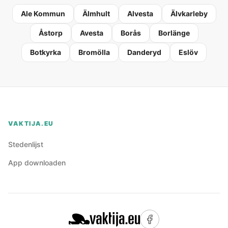
Ale Kommun
Älmhult
Alvesta
Älvkarleby
Åstorp
Avesta
Borås
Borlänge
Botkyrka
Bromölla
Danderyd
Eslöv
VAKTIJA.EU
Stedenlijst
App downloaden