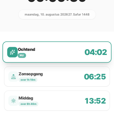
maandag, 10. augustus 2026
27. Safar 1448
Ochtend
04:02
NU
Zonsopgang
06:25
over 1h 19m
Middag
13:52
over 8h 46m