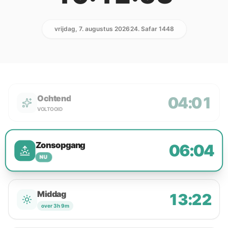
vrijdag, 7. augustus 2026
24. Safar 1448
Ochtend
04:01
VOLTOOID
Zonsopgang
06:04
NU
Middag
13:22
over 3h 9m