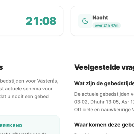
21:08
Nacht
over 21h 47m
s
Veelgestelde vr
bedstijden voor Västerås,
Wat zijn de gebedstijd
st actuele schema voor
De actuele gebedstijden v
odat u nooit een gebed
03:02, Dhuhr 13:05, Asr 1
Officiële en nauwkeurige V
Waar komen deze gebe
BEREKEND