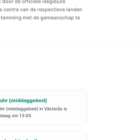
 door de officiële religieuze
he centra van de respectieve landen
stemming met de gemeenschap te
uhr (middaggebed)
hr (middaggebed) in Västerås is
daag om 13:05.