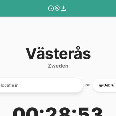
Västerås
Zweden
Gebruik
OF
00:28:53