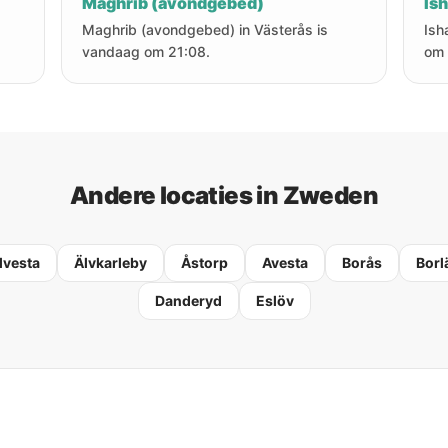
Maghrib (avondgebed)
Is
Maghrib (avondgebed) in Västerås is
Ish
vandaag om 21:08.
om 
Andere locaties in Zweden
lvesta
Älvkarleby
Åstorp
Avesta
Borås
Borl
Danderyd
Eslöv