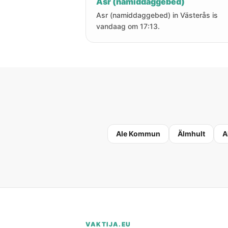
Asr (namiddaggebed)
Asr (namiddaggebed) in Västerås is
vandaag om 17:13.
Ale Kommun
Älmhult
A
VAKTIJA.EU