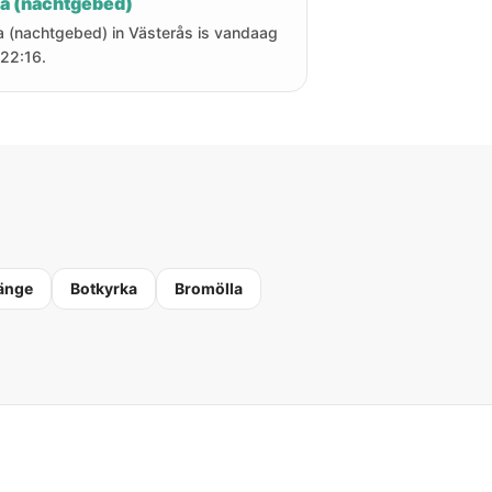
ha (nachtgebed)
a (nachtgebed) in Västerås is vandaag
22:16.
änge
Botkyrka
Bromölla