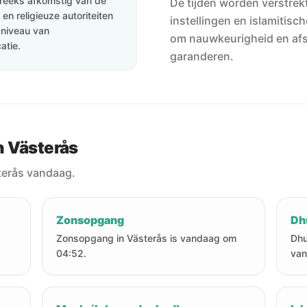
streeks afkomstig van de
De tijden worden verstrekt
en religieuze autoriteiten
instellingen en islamitisc
e niveau van
om nauwkeurigheid en af
atie.
garanderen.
n Västerås
terås vandaag.
Zonsopgang
Dh
Zonsopgang in Västerås is vandaag om
Dhu
04:52.
van