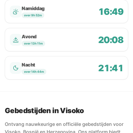
Namiddag
16:49
over 9h 52m
Avond
20:08
over 13h 11m
Nacht
21:41
over 14h 44m
Gebedstijden in Visoko
Ontvang nauwkeurige en officiële gebedstijden voor
Visoko, Bosnië en Herzegovina. Ons platform biedt