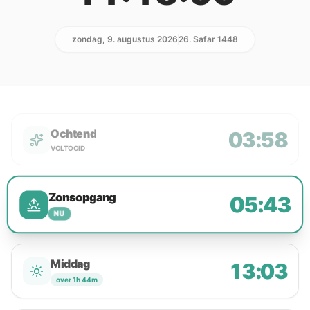
zondag, 9. augustus 2026
26. Safar 1448
Ochtend
03:58
VOLTOOID
Zonsopgang
05:43
NU
Middag
13:03
over 1h 44m