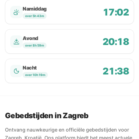
Namiddag
17:02
over 5h 43m
Avond
20:18
over 8h 59m
Nacht
21:38
over 10h 19m
Gebedstijden in Zagreb
Ontvang nauwkeurige en officiële gebedstijden voor
Zagreb, Kroatië. Ons platform biedt het meest actuele