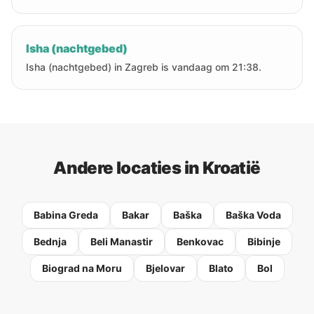
Isha (nachtgebed)
Isha (nachtgebed) in Zagreb is vandaag om 21:38.
Andere locaties in Kroatië
Babina Greda
Bakar
Baška
Baška Voda
Bednja
Beli Manastir
Benkovac
Bibinje
Biograd na Moru
Bjelovar
Blato
Bol