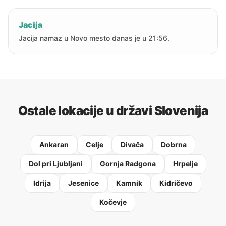
Jacija
Jacija namaz u Novo mesto danas je u 21:56.
Ostale lokacije u državi Slovenija
Ankaran
Celje
Divača
Dobrna
Dol pri Ljubljani
Gornja Radgona
Hrpelje
Idrija
Jesenice
Kamnik
Kidričevo
Kočevje