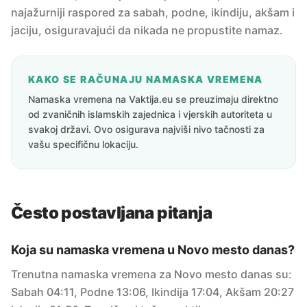
najažurniji raspored za sabah, podne, ikindiju, akšam i
jaciju, osiguravajući da nikada ne propustite namaz.
KAKO SE RAČUNAJU NAMASKA VREMENA
Namaska vremena na Vaktija.eu se preuzimaju direktno
od zvaničnih islamskih zajednica i vjerskih autoriteta u
svakoj državi. Ovo osigurava najviši nivo tačnosti za
vašu specifičnu lokaciju.
Često postavljana pitanja
Koja su namaska vremena u Novo mesto danas?
Trenutna namaska vremena za Novo mesto danas su:
Sabah 04:11, Podne 13:06, Ikindija 17:04, Akšam 20:27