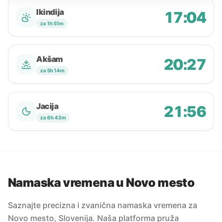
Ikindija
17:04
za 1h 51m
Akšam
20:27
za 5h 14m
Jacija
21:56
za 6h 43m
Namaska vremena u Novo mesto
Saznajte precizna i zvanična namaska vremena za
Novo mesto, Slovenija. Naša platforma pruža