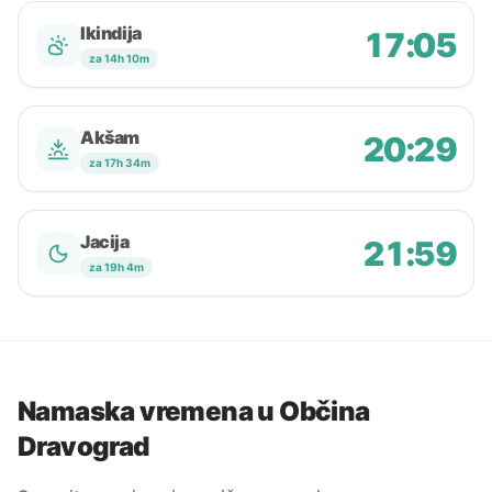
Ikindija
17:05
za 14h 10m
Akšam
20:29
za 17h 34m
Jacija
21:59
za 19h 4m
Namaska vremena u Občina
Dravograd