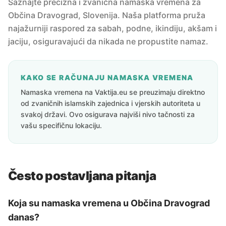
Saznajte precizna i zvanična namaska vremena za
Občina Dravograd, Slovenija. Naša platforma pruža
najažurniji raspored za sabah, podne, ikindiju, akšam i
jaciju, osiguravajući da nikada ne propustite namaz.
KAKO SE RAČUNAJU NAMASKA VREMENA
Namaska vremena na Vaktija.eu se preuzimaju direktno
od zvaničnih islamskih zajednica i vjerskih autoriteta u
svakoj državi. Ovo osigurava najviši nivo tačnosti za
vašu specifičnu lokaciju.
Često postavljana pitanja
Koja su namaska vremena u Občina Dravograd
danas?