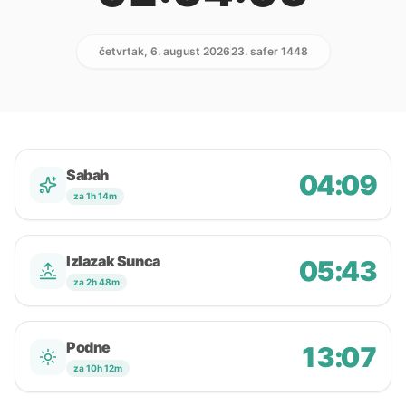
četvrtak, 6. august 2026
23. safer 1448
Sabah
04:09
za 1h 14m
Izlazak Sunca
05:43
za 2h 48m
Podne
13:07
za 10h 12m