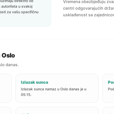
uzimaju direktno od
Vremena obezbjeđuju zvanič
 autoriteta u svakoj
centri odgovarajućih držav
nosti za vašu specifičnu
usklađenost sa zajednico
 Oslo
lo danas.
Izlazak sunca
Po
Izlazak sunca namaz u Oslo danas je u
Pod
05:15.