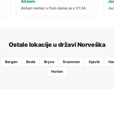
Akšam
Jac
Akšam namaz u Oslo danas je u 21:34.
Jac
Ostale lokacije u državi Norveška
Bergen
Bodø
Bryne
Drammen
Gjøvik
Ha
Horten