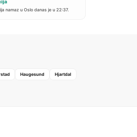
ija
ija namaz u Oslo danas je u 22:37.
rstad
Haugesund
Hjartdal