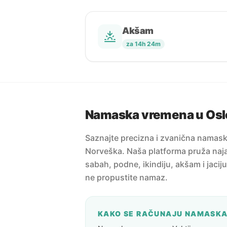
Akšam
za 14h 24m
Namaska vremena u Osl
Saznajte precizna i zvanična namas
Norveška. Naša platforma pruža naja
sabah, podne, ikindiju, akšam i jacij
ne propustite namaz.
KAKO SE RAČUNAJU NAMASK