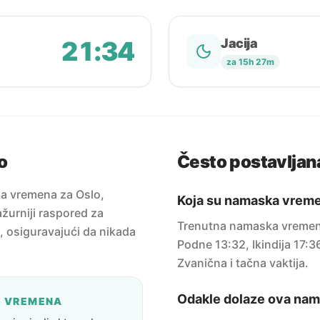
21:34
Jacija
za 15h 27m
o
Često postavljana
ka vremena za Oslo,
Koja su namaska vreme
žurniji raspored za
Trenutna namaska vremena
u, osiguravajući da nikada
Podne 13:32, Ikindija 17:3
Zvanična i tačna vaktija.
Odakle dolaze ova na
A VREMENA