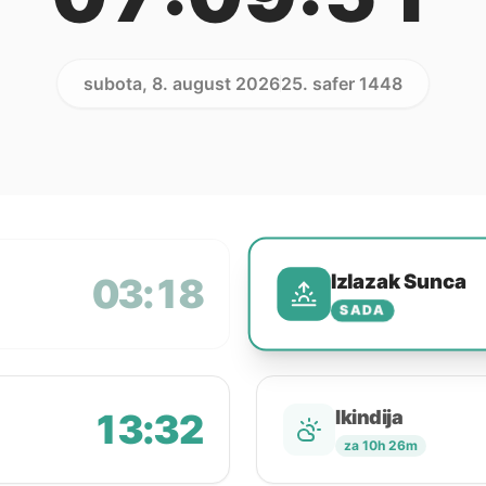
subota, 8. august 2026
25. safer 1448
Izlazak Sunca
03:18
SADA
13:32
Ikindija
za 10h 26m