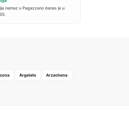
ija
ija namaz u Pagazzano danas je u
35.
cona
Argelato
Arzachena