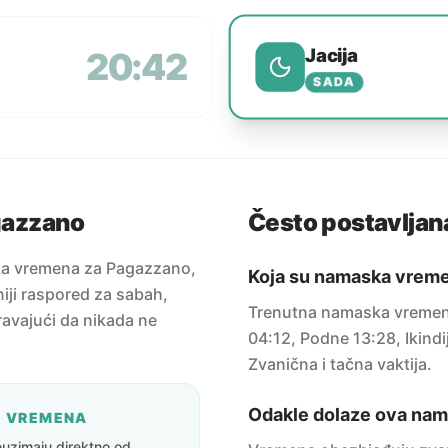
Jacija
20:42
SADA
gazzano
Često postavljana
ka vremena za Pagazzano,
Koja su namaska vrem
niji raspored za sabah,
Trenutna namaska vremen
uravajući da nikada ne
04:12, Podne 13:28, Ikindi
Zvanična i tačna vaktija.
Odakle dolaze ova na
A VREMENA
uzimaju direktno od