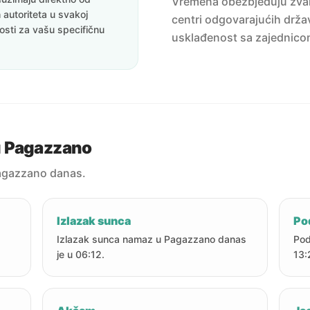
Vremena obezbjeđuju zvanič
 autoriteta u svakoj
centri odgovarajućih držav
nosti za vašu specifičnu
usklađenost sa zajednico
u Pagazzano
agazzano danas.
Izlazak sunca
Po
Izlazak sunca namaz u Pagazzano danas
Pod
je u 06:12.
13: