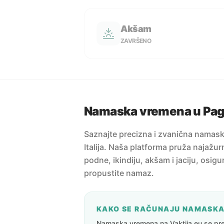
Akšam
ZAVRŠENO
Namaska vremena u Pa
Saznajte precizna i zvanična namas
Italija. Naša platforma pruža najažur
podne, ikindiju, akšam i jaciju, osig
propustite namaz.
KAKO SE RAČUNAJU NAMASK
Namaska vremena na Vaktija.eu se pre