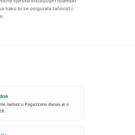
ne vjerske institucije i islamski
a kako bi se osigurala tačnost i
m.
dne
ne namaz u Pagazzano danas je u
28.