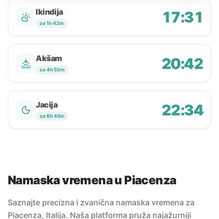
Ikindija
17:31
za 1h 42m
Akšam
20:42
za 4h 53m
Jacija
22:34
za 6h 45m
Namaska vremena u Piacenza
Saznajte precizna i zvanična namaska vremena za
Piacenza, Italija. Naša platforma pruža najažurniji