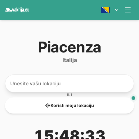
Piacenza
Italija
ILI
Koristi moju lokaciju
15:48:33