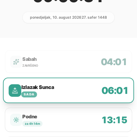
ponedjeljak, 10. august 2026
27. safer 1448
Sabah
04:01
ZAVRŠENO
Izlazak Sunca
06:01
SADA
Podne
13:15
za 4h 14m