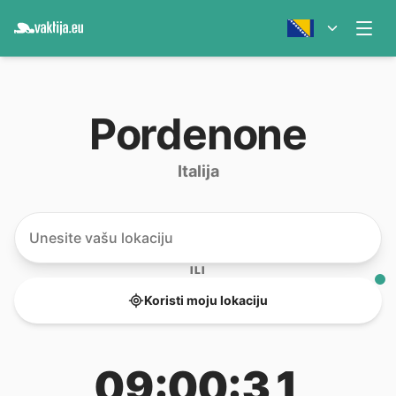
Pordenone
Italija
ILI
Koristi moju lokaciju
09:00:31