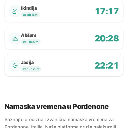
Ikindija
17:17
za 8h 16m
Akšam
20:28
za 11h 27m
Jacija
22:21
za 13h 20m
Namaska vremena u Pordenone
Saznajte precizna i zvanična namaska vremena za
Pordenone, Italija. Naša platforma pruža najažurniji