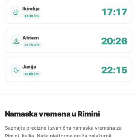
Ikindija
17:17
za 4h 8m
Akšam
20:26
za 7h 17m
Jacija
22:15
za 9h 6m
Namaska vremena u Rimini
Saznajte precizna i zvanična namaska vremena za
Rimini, Italija. Naša platforma pruža najažurniji