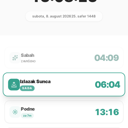
subota, 8. august 2026
25. safer 1448
Sabah
04:09
ZAVRŠENO
Izlazak Sunca
06:04
SADA
Podne
13:16
za 7m