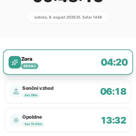
sobota, 8. avgust 2026
25. Safar 1448
Zora
04:20
SEDAJ
Sončni vzhod
06:18
čez 29m
Opoldne
13:32
čez 7h 43m