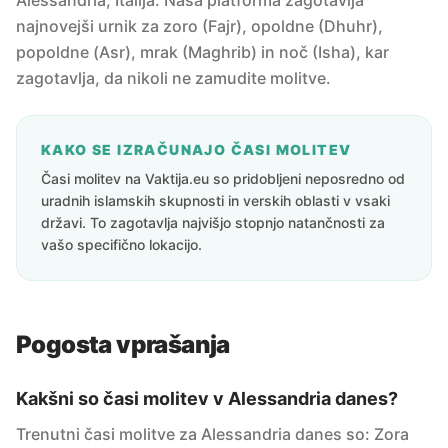
Alessandria, Italija. Naša platforma zagotavlja
najnovejši urnik za zoro (Fajr), opoldne (Dhuhr),
popoldne (Asr), mrak (Maghrib) in noč (Isha), kar
zagotavlja, da nikoli ne zamudite molitve.
KAKO SE IZRAČUNAJO ČASI MOLITEV
Časi molitev na Vaktija.eu so pridobljeni neposredno od
uradnih islamskih skupnosti in verskih oblasti v vsaki
državi. To zagotavlja najvišjo stopnjo natančnosti za
vašo specifično lokacijo.
Pogosta vprašanja
Kakšni so časi molitev v Alessandria danes?
Trenutni časi molitve za Alessandria danes so: Zora