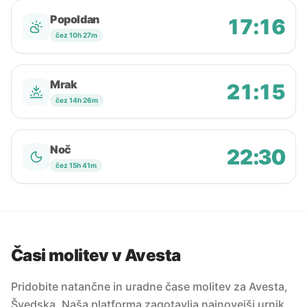
Popoldan
17:16
čez 10h 27m
Mrak
21:15
čez 14h 26m
Noč
22:30
čez 15h 41m
Časi molitev v Avesta
Pridobite natančne in uradne čase molitev za Avesta,
Švedska. Naša platforma zagotavlja najnovejši urnik