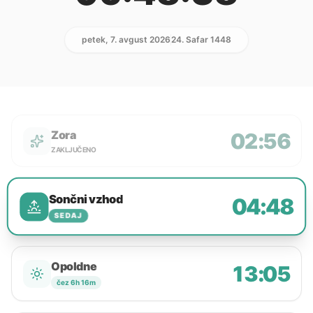
petek, 7. avgust 2026
24. Safar 1448
Zora
02:56
ZAKLJUČENO
Sončni vzhod
04:48
SEDAJ
Opoldne
13:05
čez 6h 16m