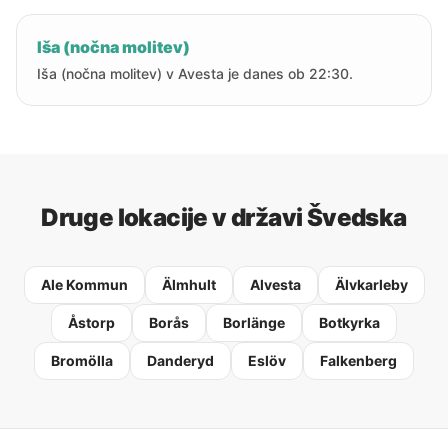
Iša (nočna molitev)
Iša (nočna molitev) v Avesta je danes ob 22:30.
Druge lokacije v državi Švedska
Ale Kommun
Älmhult
Alvesta
Älvkarleby
Åstorp
Borås
Borlänge
Botkyrka
Bromölla
Danderyd
Eslöv
Falkenberg