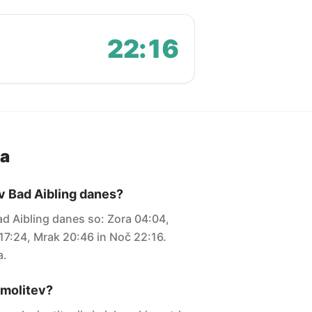
22:16
ja
 v Bad Aibling danes?
ad Aibling danes so: Zora 04:04,
7:24, Mrak 20:46 in Noč 22:16.
a.
i molitev?