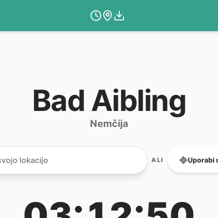
Bad Aibling
Nemčija
Uporabi 
ALI
03:12:50