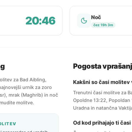
20:46
Noč
čez 19h 3m
ng
Pogosta vprašan
litev za Bad Aibling,
Kakšni so časi molitev
ajnovejši urnik za zoro
Trenutni časi molitve za B
sr), mrak (Maghrib) in noč
Opoldne 13:22, Popoldan 1
amudite molitve.
Uradna in natančna Vaktij
Od kod prihajajo ti čas
OLITEV