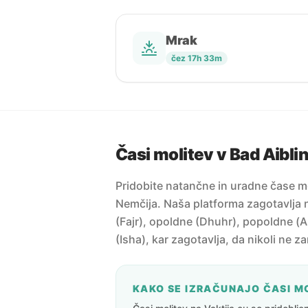
Mrak
čez 17h 33m
Časi molitev v Bad Aibli
Pridobite natančne in uradne čase mo
Nemčija. Naša platforma zagotavlja n
(Fajr), opoldne (Dhuhr), popoldne (A
(Isha), kar zagotavlja, da nikoli ne z
KAKO SE IZRAČUNAJO ČASI M