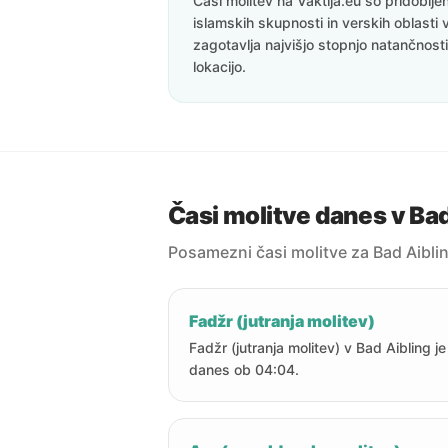
Časi molitev na Vaktija.eu so pridoblj
islamskih skupnosti in verskih oblasti 
zagotavlja najvišjo stopnjo natančnost
lokacijo.
Časi molitve danes v Bad
Posamezni časi molitve za Bad Aibli
Fadžr (jutranja molitev)
Fadžr (jutranja molitev) v Bad Aibling je
danes ob 04:04.