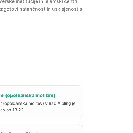
erske institucije in islamski centri
agotovi natančnost in usklajenost s
hr (opoldanska molitev)
r (opoldanska molitev) v Bad Aibling je
es ob 13:22.