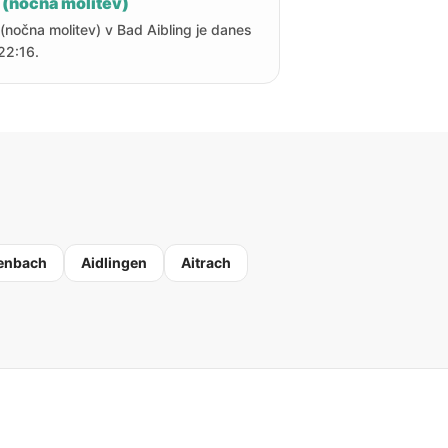
 (nočna molitev)
 (nočna molitev) v Bad Aibling je danes
22:16.
enbach
Aidlingen
Aitrach