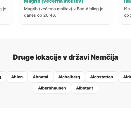
Magrib (večerna molitev)
Iša
g je
Magrib (večerna molitev) v Bad Aibling je
Iša
danes ob 20:46.
ob 
Druge lokacije v državi Nemčija
g
Ahlen
Ahnatal
Aichelberg
Aichstetten
Aid
Albershausen
Albstadt