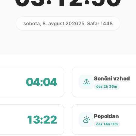
sobota, 8. avgust 2026
25. Safar 1448
04:04
Sončni vzhod
čez 2h 36m
13:22
Popoldan
čez 14h 11m