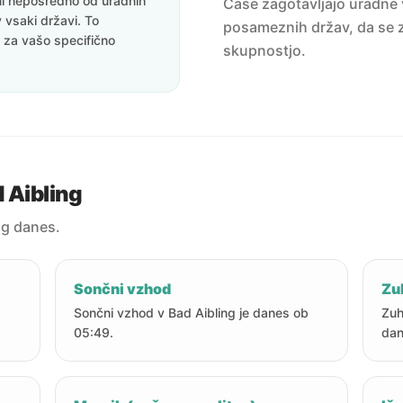
eni neposredno od uradnih
Čase zagotavljajo uradne v
v vsaki državi. To
posameznih držav, da se z
i za vašo specifično
skupnostjo.
 Aibling
ng danes.
Sončni vzhod
Zu
Sončni vzhod v Bad Aibling je danes ob
Zuh
05:49.
dan