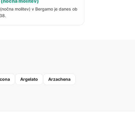
 (nočna molitev)
 (nočna molitev) v Bergamo je danes ob
38.
cona
Argelato
Arzachena