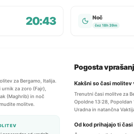
20:43
Noč
čez 18h 39m
Pogosta vprašan
itev za Bergamo, Italija.
Kakšni so časi molite
urnik za zoro (Fajr),
Trenutni časi molitve za 
ak (Maghrib) in noč
Opoldne 13:28, Popoldan 
amudite molitve.
Uradna in natančna Vaktij
Od kod prihajajo ti čas
OLITEV