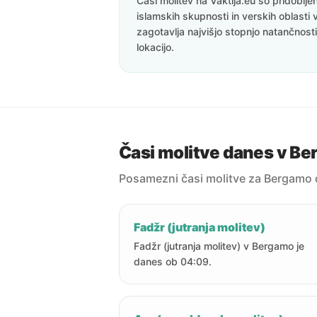
Časi molitev na Vaktija.eu so pridoblj
islamskih skupnosti in verskih oblasti 
zagotavlja najvišjo stopnjo natančnost
lokacijo.
Časi molitve danes v B
Posamezni časi molitve za Bergamo 
Fadžr (jutranja molitev)
Fadžr (jutranja molitev) v Bergamo je
danes ob 04:09.