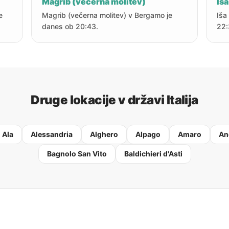
Magrib (večerna molitev)
Iša
e
Magrib (večerna molitev) v Bergamo je
Iša
danes ob 20:43.
22:
Druge lokacije v državi Italija
Ala
Alessandria
Alghero
Alpago
Amaro
An
Bagnolo San Vito
Baldichieri d'Asti