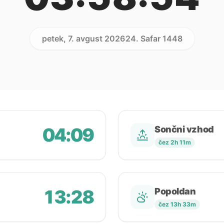
petek, 7. avgust 2026
24. Safar 1448
04:09
Sončni vzhod
čez 2h 11m
13:28
Popoldan
čez 13h 33m