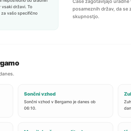
eni neposredno od uradnih
Čase zagotavljajo uradne v
v vsaki državi. To
posameznih držav, da se z
i za vašo specifično
skupnostjo.
ergamo
danes.
Sončni vzhod
Zu
Sončni vzhod v Bergamo je danes ob
Zuh
06:10.
dan