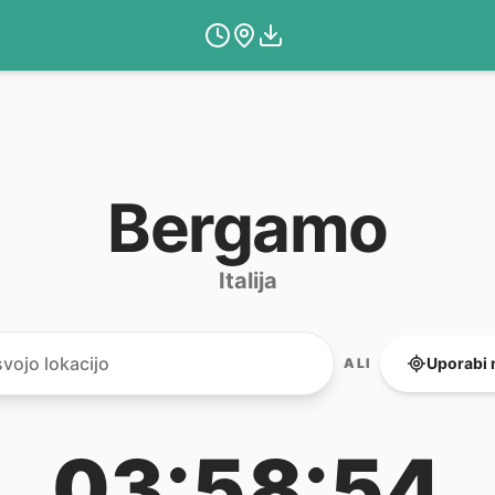
Bergamo
Italija
Uporabi 
ALI
03:58:54