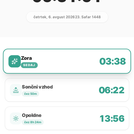
četrtek, 6. avgust 2026
23. Safar 1448
Zora
03:38
SEDAJ
Sončni vzhod
06:22
čez 50m
Opoldne
13:56
čez 8h 24m