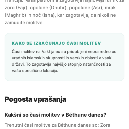
Francija. Naša platforma zagotavlja najnovejši urnik za
zoro (Fajr), opoldne (Dhuhr), popoldne (Asr), mrak
(Maghrib) in noč (Isha), kar zagotavlja, da nikoli ne
zamudite molitve.
KAKO SE IZRAČUNAJO ČASI MOLITEV
Časi molitev na Vaktija.eu so pridobljeni neposredno od
uradnih islamskih skupnosti in verskih oblasti v vsaki
državi. To zagotavlja najvišjo stopnjo natančnosti za
vašo specifično lokacijo.
Pogosta vprašanja
Kakšni so časi molitev v Béthune danes?
Trenutni časi molitve za Béthune danes so: Zora