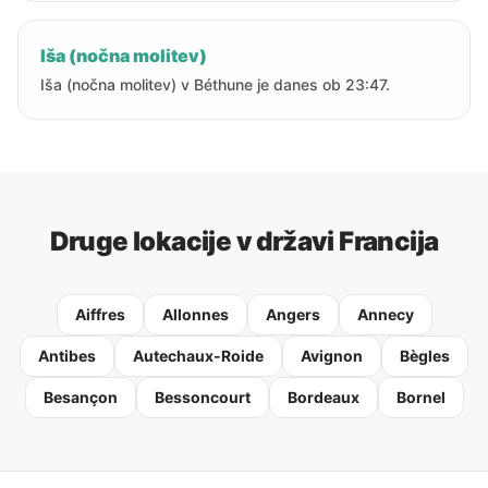
Iša (nočna molitev)
Iša (nočna molitev) v Béthune je danes ob 23:47.
Druge lokacije v državi Francija
Aiffres
Allonnes
Angers
Annecy
Antibes
Autechaux-Roide
Avignon
Bègles
Besançon
Bessoncourt
Bordeaux
Bornel