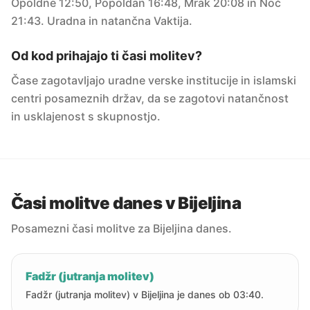
Opoldne 12:50, Popoldan 16:48, Mrak 20:08 in Noč
21:43. Uradna in natančna Vaktija.
Od kod prihajajo ti časi molitev?
Čase zagotavljajo uradne verske institucije in islamski
centri posameznih držav, da se zagotovi natančnost
in usklajenost s skupnostjo.
Časi molitve danes v Bijeljina
Posamezni časi molitve za Bijeljina danes.
Fadžr (jutranja molitev)
Fadžr (jutranja molitev) v Bijeljina je danes ob 03:40.