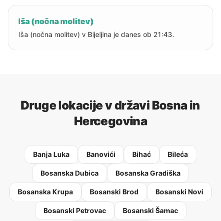
Iša (nočna molitev)
Iša (nočna molitev) v Bijeljina je danes ob 21:43.
Druge lokacije v državi Bosna in
Hercegovina
Banja Luka
Banovići
Bihać
Bileća
Bosanska Dubica
Bosanska Gradiška
Bosanska Krupa
Bosanski Brod
Bosanski Novi
Bosanski Petrovac
Bosanski Šamac