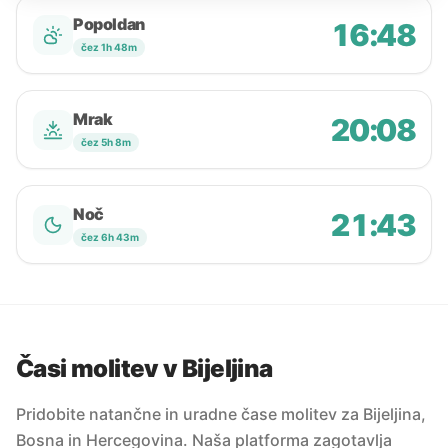
Popoldan
16:48
čez 1h 48m
Mrak
20:08
čez 5h 8m
Noč
21:43
čez 6h 43m
Časi molitev v Bijeljina
Pridobite natančne in uradne čase molitev za Bijeljina,
Bosna in Hercegovina. Naša platforma zagotavlja