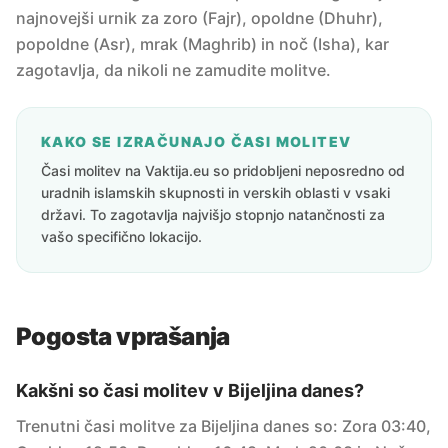
najnovejši urnik za zoro (Fajr), opoldne (Dhuhr),
popoldne (Asr), mrak (Maghrib) in noč (Isha), kar
zagotavlja, da nikoli ne zamudite molitve.
KAKO SE IZRAČUNAJO ČASI MOLITEV
Časi molitev na Vaktija.eu so pridobljeni neposredno od
uradnih islamskih skupnosti in verskih oblasti v vsaki
državi. To zagotavlja najvišjo stopnjo natančnosti za
vašo specifično lokacijo.
Pogosta vprašanja
Kakšni so časi molitev v Bijeljina danes?
Trenutni časi molitve za Bijeljina danes so: Zora 03:40,