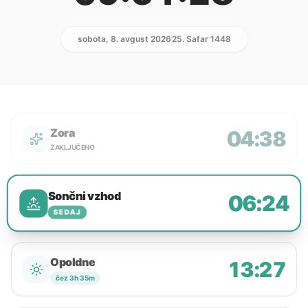
sobota, 8. avgust 2026
25. Safar 1448
Zora
04:38
ZAKLJUČENO
Sončni vzhod
06:24
SEDAJ
Opoldne
13:27
čez 3h 35m