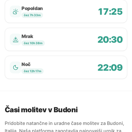
Popoldan
17:25
čez 7h 33m
Mrak
20:30
čez 10h 38m
Noč
22:09
čez 12h 17m
Časi molitev v Budoni
Pridobite natančne in uradne čase molitev za Budoni,
Italija. Naša platforma zagotavlja najnovejši urnik za