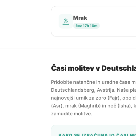
Mrak
čez 17h 16m
Časi molitev v Deutsch
Pridobite natančne in uradne čase m
Deutschlandsberg, Avstrija. Naša pl
najnovejši urnik za zoro (Fajr), opo
(Asr), mrak (Maghrib) in noč (Isha), k
zamudite molitve.
KAKO SE IZRAČUNAJO ČASI M