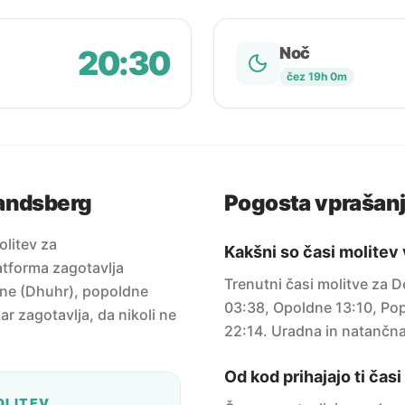
20:30
Noč
čez 19h 0m
landsberg
Pogosta vprašan
olitev za
Kakšni so časi molite
atforma zagotavlja
Trenutni časi molitve za 
ldne (Dhuhr), popoldne
03:38, Opoldne 13:10, Pop
ar zagotavlja, da nikoli ne
22:14. Uradna in natančna
Od kod prihajajo ti čas
OLITEV