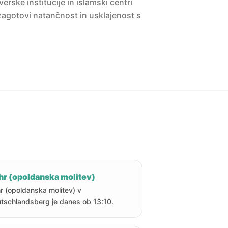
erske institucije in islamski centri
agotovi natančnost in usklajenost s
hr (opoldanska molitev)
r (opoldanska molitev) v
tschlandsberg je danes ob 13:10.