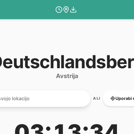
eutschlandsbe
Avstrija
Uporabi 
ALI
03:13:34