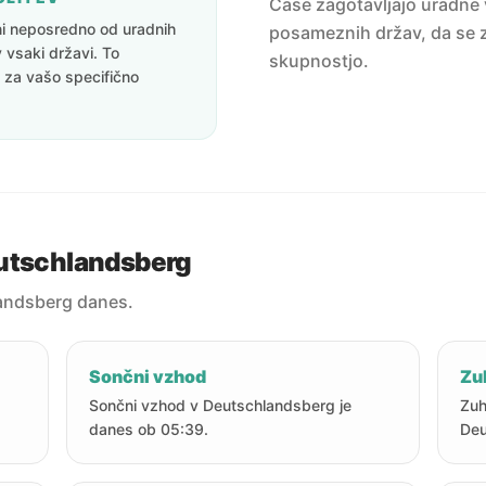
Čase zagotavljajo uradne v
eni neposredno od uradnih
posameznih držav, da se z
v vsaki državi. To
skupnostjo.
i za vašo specifično
eutschlandsberg
andsberg danes.
Sončni vzhod
Zu
Sončni vzhod v Deutschlandsberg je
Zuh
danes ob 05:39.
Deu