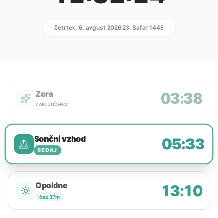
četrtek, 6. avgust 2026
23. Safar 1448
Zora
03:38
ZAKLJUČENO
Sončni vzhod
05:33
SEDAJ
Opoldne
13:10
čez 37m