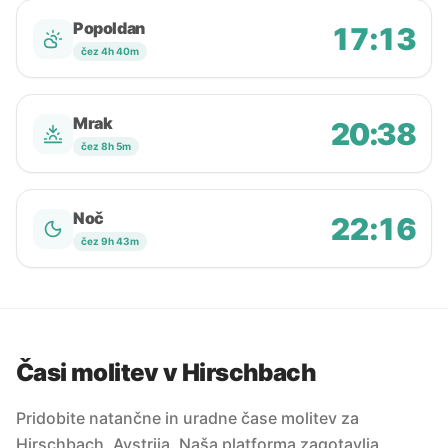
Popoldan
17:13
čez 4h 40m
Mrak
20:38
čez 8h 5m
Noč
22:16
čez 9h 43m
Časi molitev v Hirschbach
Pridobite natančne in uradne čase molitev za
Hirschbach, Avstrija. Naša platforma zagotavlja