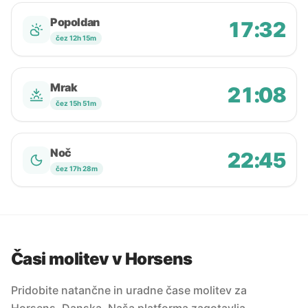
Popoldan
17:32
čez 12h 15m
Mrak
21:08
čez 15h 51m
Noč
22:45
čez 17h 28m
Časi molitev v Horsens
Pridobite natančne in uradne čase molitev za