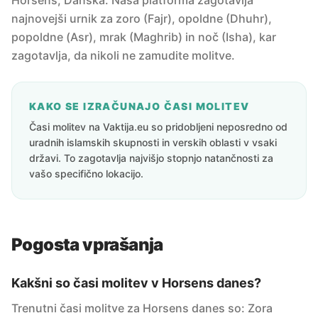
Horsens, Danska. Naša platforma zagotavlja
najnovejši urnik za zoro (Fajr), opoldne (Dhuhr),
popoldne (Asr), mrak (Maghrib) in noč (Isha), kar
zagotavlja, da nikoli ne zamudite molitve.
KAKO SE IZRAČUNAJO ČASI MOLITEV
Časi molitev na Vaktija.eu so pridobljeni neposredno od
uradnih islamskih skupnosti in verskih oblasti v vsaki
državi. To zagotavlja najvišjo stopnjo natančnosti za
vašo specifično lokacijo.
Pogosta vprašanja
Kakšni so časi molitev v Horsens danes?
Trenutni časi molitve za Horsens danes so: Zora