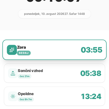
ponedeljek, 10. avgust 2026
27. Safar 1448
Zora
03:55
SEDAJ
Sončni vzhod
05:38
čez 21m
Opoldne
13:24
čez 8h 7m