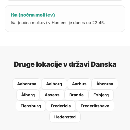
Iša (nočna molitev)
Iša (nočna molitev) v Horsens je danes ob 22:45.
Druge lokacije v državi Danska
Aabenraa
Aalborg
Aarhus
Åbenraa
Ålborg
Assens
Brande
Esbjerg
Flensburg
Fredericia
Frederikshavn
Hedensted