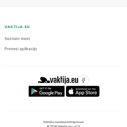
VAKTIJA.EU
Seznam mest
Prenesi aplikacijo
Politika zasebnosti
Impresum
©
2026
Vaktija.eu • v
7.0