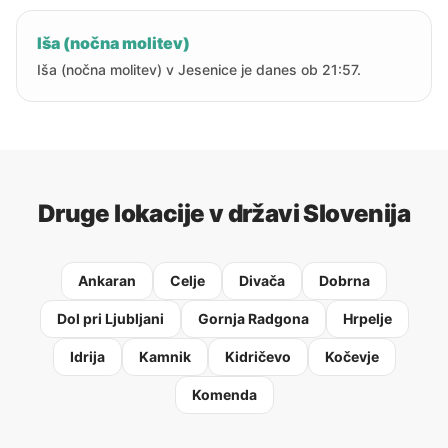
Iša (nočna molitev)
Iša (nočna molitev) v Jesenice je danes ob 21:57.
Druge lokacije v državi Slovenija
Ankaran
Celje
Divača
Dobrna
Dol pri Ljubljani
Gornja Radgona
Hrpelje
Idrija
Kamnik
Kidričevo
Kočevje
Komenda