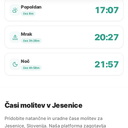
Popoldan
17:07
čez 8m
Mrak
20:27
čez 3h 28m
Noč
21:57
čez 4h 58m
Časi molitev v Jesenice
Pridobite natančne in uradne čase molitev za
Jesenice, Slovenija. Naša platforma zagotavlja