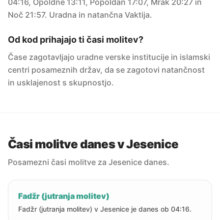
04:16, Opoldne 13:11, Popoldan 17:07, Mrak 20:27 in
Noč 21:57. Uradna in natančna Vaktija.
Od kod prihajajo ti časi molitev?
Čase zagotavljajo uradne verske institucije in islamski
centri posameznih držav, da se zagotovi natančnost
in usklajenost s skupnostjo.
Časi molitve danes v Jesenice
Posamezni časi molitve za Jesenice danes.
Fadžr (jutranja molitev)
Fadžr (jutranja molitev) v Jesenice je danes ob 04:16.