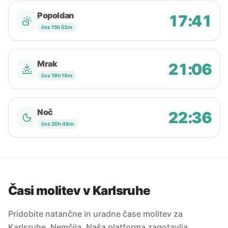
Popoldan
17:41
čez 15h 53m
Mrak
21:06
čez 19h 18m
Noč
22:36
čez 20h 48m
Časi molitev v Karlsruhe
Pridobite natančne in uradne čase molitev za
Karlsruhe, Nemčija. Naša platforma zagotavlja