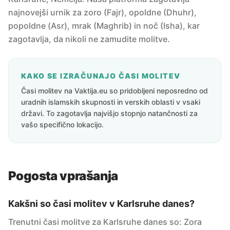
najnovejši urnik za zoro (Fajr), opoldne (Dhuhr),
popoldne (Asr), mrak (Maghrib) in noč (Isha), kar
zagotavlja, da nikoli ne zamudite molitve.
KAKO SE IZRAČUNAJO ČASI MOLITEV
Časi molitev na Vaktija.eu so pridobljeni neposredno od
uradnih islamskih skupnosti in verskih oblasti v vsaki
državi. To zagotavlja najvišjo stopnjo natančnosti za
vašo specifično lokacijo.
Pogosta vprašanja
Kakšni so časi molitev v Karlsruhe danes?
Trenutni časi molitve za Karlsruhe danes so: Zora