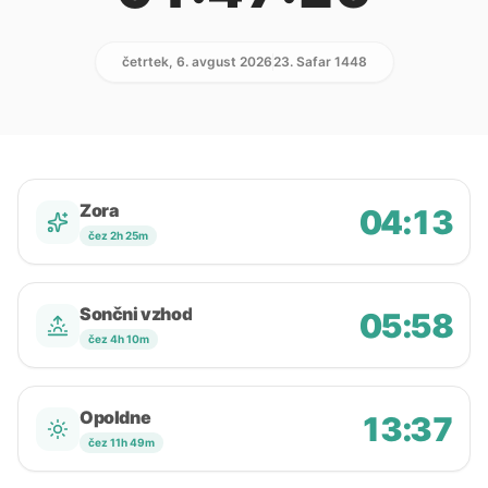
četrtek, 6. avgust 2026
23. Safar 1448
Zora
04:13
čez 2h 25m
Sončni vzhod
05:58
čez 4h 10m
Opoldne
13:37
čez 11h 49m