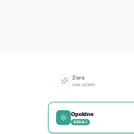
Zora
ZAKLJUČENO
Opoldne
SEDAJ