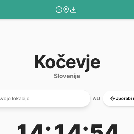
Kočevje
Slovenija
Uporabi 
ALI
14:14:54