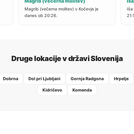
Magrib (večerna molitev)
Iša
Magrib (večerna molitev) v Kočevje je
Iša
danes ob 20:26.
21:
Druge lokacije v državi Slovenija
Dobrna
Dol pri Ljubljani
Gornja Radgona
Hrpelje
Kidričevo
Komenda