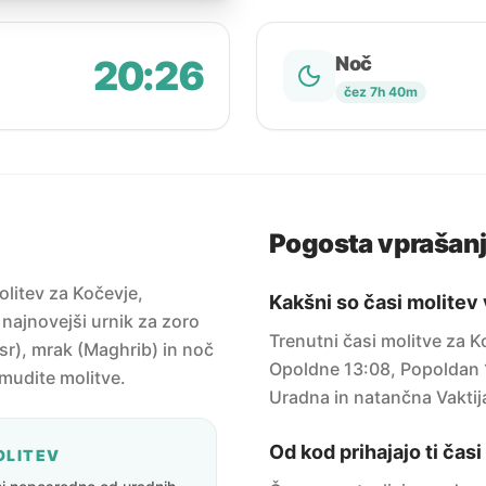
20:26
Noč
čez 7h 40m
Pogosta vprašan
litev za Kočevje,
Kakšni so časi molitev
 najnovejši urnik za zoro
Trenutni časi molitve za K
sr), mrak (Maghrib) in noč
Opoldne 13:08, Popoldan 1
amudite molitve.
Uradna in natančna Vaktij
Od kod prihajajo ti čas
OLITEV