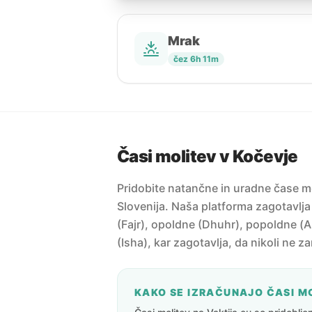
Mrak
čez 6h 11m
Časi molitev v Kočevje
Pridobite natančne in uradne čase mo
Slovenija. Naša platforma zagotavlja
(Fajr), opoldne (Dhuhr), popoldne (A
(Isha), kar zagotavlja, da nikoli ne z
KAKO SE IZRAČUNAJO ČASI M