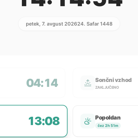
petek, 7. avgust 2026
24. Safar 1448
04:14
Sončni vzhod
ZAKLJUČENO
13:08
Popoldan
čez 2h 51m