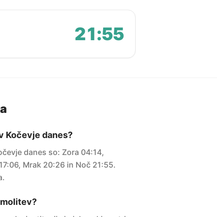
21:55
ja
 v Kočevje danes?
očevje danes so: Zora 04:14,
7:06, Mrak 20:26 in Noč 21:55.
a.
i molitev?