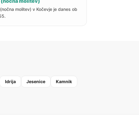
 (nočna molitev)
 (nočna molitev) v Kočevje je danes ob
55.
Idrija
Jesenice
Kamnik