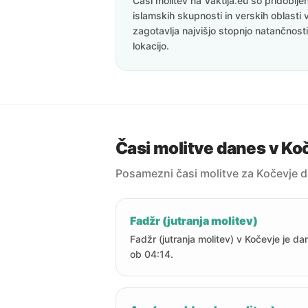
Časi molitev na Vaktija.eu so pridoblj
islamskih skupnosti in verskih oblasti 
zagotavlja najvišjo stopnjo natančnost
lokacijo.
Časi molitve danes v Ko
Posamezni časi molitve za Kočevje 
Fadžr (jutranja molitev)
Fadžr (jutranja molitev) v Kočevje je da
ob 04:14.