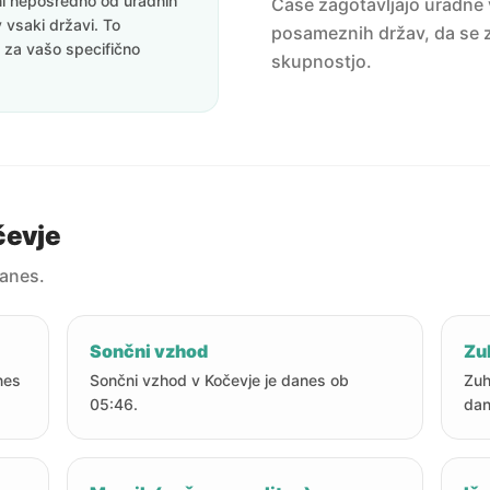
eni neposredno od uradnih
Čase zagotavljajo uradne v
v vsaki državi. To
posameznih držav, da se z
i za vašo specifično
skupnostjo.
čevje
danes.
Sončni vzhod
Zu
nes
Sončni vzhod v Kočevje je danes ob
Zuh
05:46.
dan