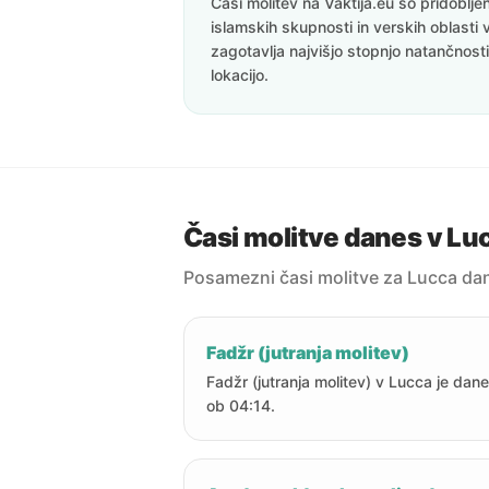
Časi molitev na Vaktija.eu so pridoblj
islamskih skupnosti in verskih oblasti 
zagotavlja najvišjo stopnjo natančnost
lokacijo.
Časi molitve danes v Lu
Posamezni časi molitve za Lucca da
Fadžr (jutranja molitev)
Fadžr (jutranja molitev) v Lucca je dan
ob 04:14.