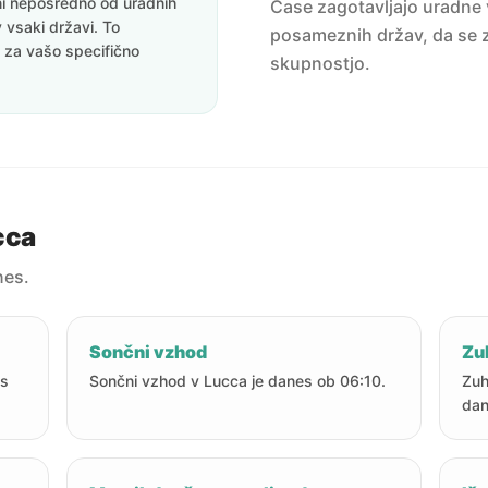
eni neposredno od uradnih
Čase zagotavljajo uradne v
v vsaki državi. To
posameznih držav, da se z
i za vašo specifično
skupnostjo.
cca
nes.
Sončni vzhod
Zu
es
Sončni vzhod v Lucca je danes ob 06:10.
Zuh
dan