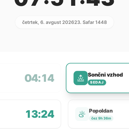
četrtek, 6. avgust 2026
23. Safar 1448
Sončni vzhod
04:14
SEDAJ
13:24
Popoldan
čez 9h 36m