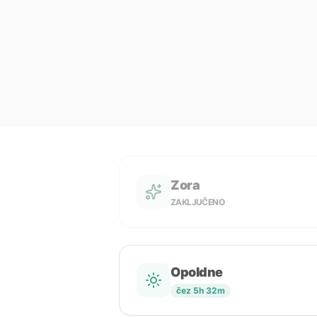
Zora
ZAKLJUČENO
Opoldne
čez 5h 32m