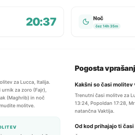
20:37
Noč
čez 14h 35m
Pogosta vprašan
itev za Lucca, Italija.
Kakšni so časi molitev
urnik za zoro (Fajr),
Trenutni časi molitve za 
ak (Maghrib) in noč
13:24, Popoldan 17:28, Mr
amudite molitve.
natančna Vaktija.
Od kod prihajajo ti čas
OLITEV