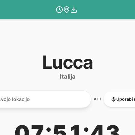
Lucca
Italija
Uporabi 
ALI
07:51:43