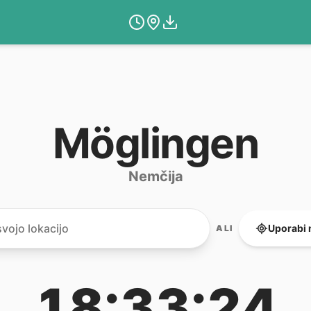
Möglingen
Nemčija
Uporabi 
ALI
18:33:24