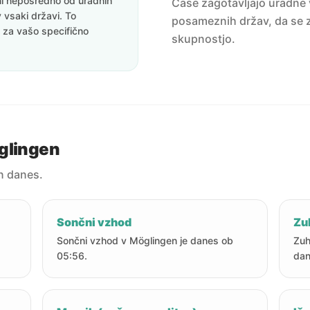
eni neposredno od uradnih
Čase zagotavljajo uradne v
v vsaki državi. To
posameznih držav, da se z
i za vašo specifično
skupnostjo.
öglingen
n danes.
Sončni vzhod
Zu
Sončni vzhod v Möglingen je danes ob
Zuh
05:56.
dan