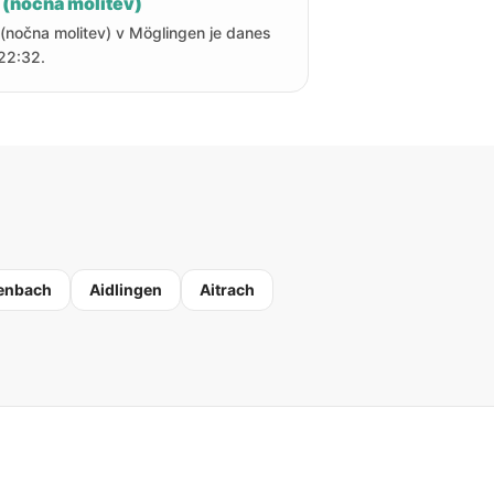
 (nočna molitev)
 (nočna molitev) v Möglingen je danes
22:32.
enbach
Aidlingen
Aitrach