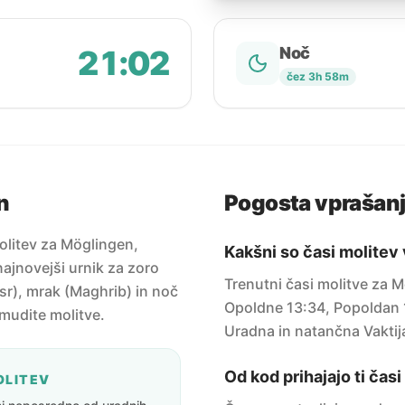
21:02
Noč
čez 3h 58m
n
Pogosta vprašan
olitev za Möglingen,
Kakšni so časi molitev
ajnovejši urnik za zoro
Trenutni časi molitve za 
sr), mrak (Maghrib) in noč
Opoldne 13:34, Popoldan 1
amudite molitve.
Uradna in natančna Vaktij
Od kod prihajajo ti čas
OLITEV