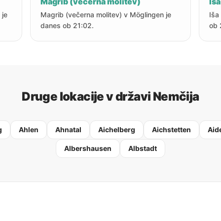
Magrib (večerna molitev)
Iša
 je
Magrib (večerna molitev) v Möglingen je
Iša
danes ob 21:02.
ob 
Druge lokacije v državi Nemčija
g
Ahlen
Ahnatal
Aichelberg
Aichstetten
Aid
Albershausen
Albstadt