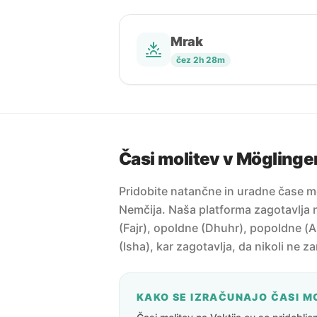
Mrak
čez 2h 28m
Časi molitev v Möglinge
Pridobite natančne in uradne čase m
Nemčija. Naša platforma zagotavlja n
(Fajr), opoldne (Dhuhr), popoldne (A
(Isha), kar zagotavlja, da nikoli ne z
KAKO SE IZRAČUNAJO ČASI M