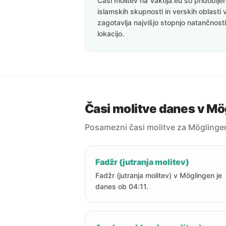
Časi molitev na Vaktija.eu so pridoblj
islamskih skupnosti in verskih oblasti 
zagotavlja najvišjo stopnjo natančnost
lokacijo.
Časi molitve danes v M
Posamezni časi molitve za Möglinge
Fadžr (jutranja molitev)
Fadžr (jutranja molitev) v Möglingen je
danes ob 04:11.