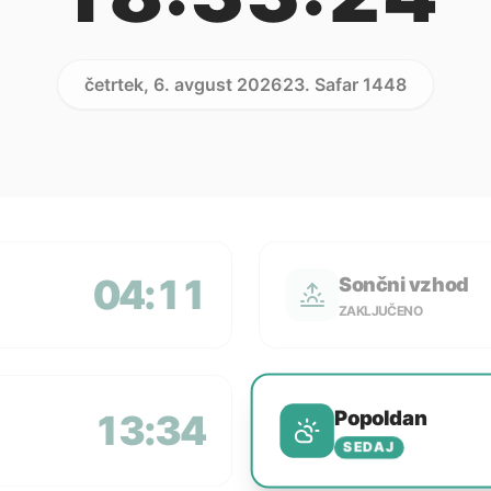
četrtek, 6. avgust 2026
23. Safar 1448
04:11
Sončni vzhod
ZAKLJUČENO
Popoldan
13:34
SEDAJ