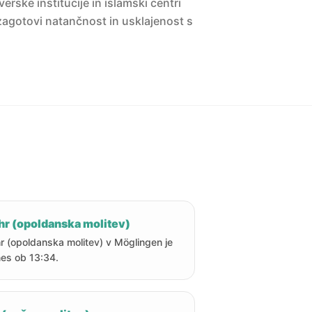
erske institucije in islamski centri
agotovi natančnost in usklajenost s
hr (opoldanska molitev)
r (opoldanska molitev) v Möglingen je
es ob 13:34.