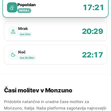
Popoldan
17:21
SEDAJ
Mrak
20:29
čez 41m
Noč
22:17
čez 2h 29m
Časi molitev v Monzuno
Pridobite natančne in uradne čase molitev za
Monzuno, Italija. Naša platforma zagotavlja najnovejši