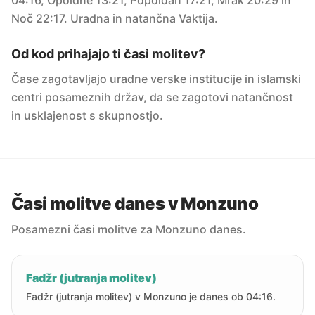
04:16, Opoldne 13:21, Popoldan 17:21, Mrak 20:29 in
Noč 22:17. Uradna in natančna Vaktija.
Od kod prihajajo ti časi molitev?
Čase zagotavljajo uradne verske institucije in islamski
centri posameznih držav, da se zagotovi natančnost
in usklajenost s skupnostjo.
Časi molitve danes v Monzuno
Posamezni časi molitve za Monzuno danes.
Fadžr (jutranja molitev)
Fadžr (jutranja molitev) v Monzuno je danes ob 04:16.