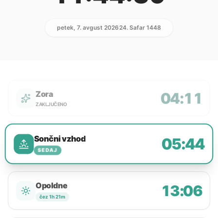
petek, 7. avgust 2026
24. Safar 1448
Zora
04:11
ZAKLJUČENO
Sončni vzhod
05:44
SEDAJ
Opoldne
13:06
čez 1h 21m