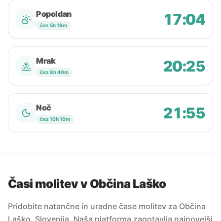
Popoldan
17:04
čez 5h 19m
Mrak
20:25
čez 8h 40m
Noč
21:55
čez 10h 10m
Časi molitev v Občina Laško
Pridobite natančne in uradne čase molitev za Občina
Laško, Slovenija. Naša platforma zagotavlja najnovejši