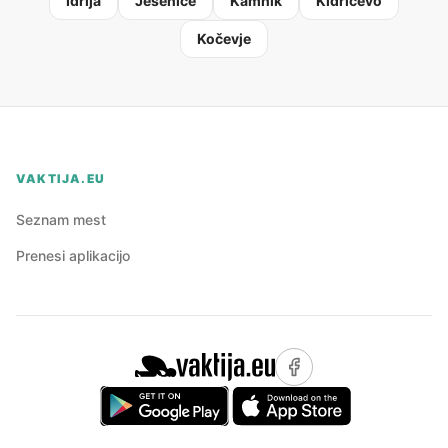
Idrija
Jesenice
Kamnik
Kidričevo
Kočevje
VAKTIJA.EU
Seznam mest
Prenesi aplikacijo