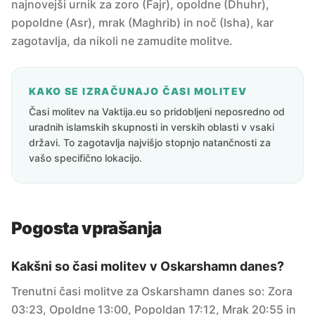
najnovejši urnik za zoro (Fajr), opoldne (Dhuhr),
popoldne (Asr), mrak (Maghrib) in noč (Isha), kar
zagotavlja, da nikoli ne zamudite molitve.
KAKO SE IZRAČUNAJO ČASI MOLITEV
Časi molitev na Vaktija.eu so pridobljeni neposredno od
uradnih islamskih skupnosti in verskih oblasti v vsaki
državi. To zagotavlja najvišjo stopnjo natančnosti za
vašo specifično lokacijo.
Pogosta vprašanja
Kakšni so časi molitev v Oskarshamn danes?
Trenutni časi molitve za Oskarshamn danes so: Zora
03:23, Opoldne 13:00, Popoldan 17:12, Mrak 20:55 in