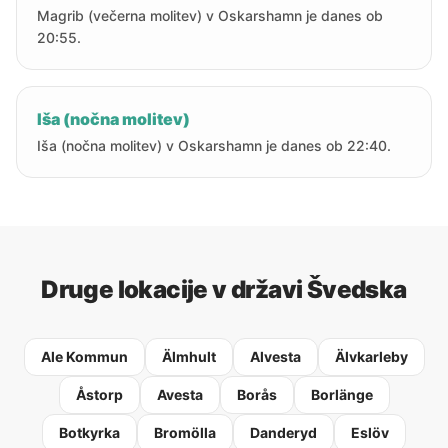
Magrib (večerna molitev) v Oskarshamn je danes ob
20:55.
Iša (nočna molitev)
Iša (nočna molitev) v Oskarshamn je danes ob 22:40.
Druge lokacije v državi Švedska
Ale Kommun
Älmhult
Alvesta
Älvkarleby
Åstorp
Avesta
Borås
Borlänge
Botkyrka
Bromölla
Danderyd
Eslöv