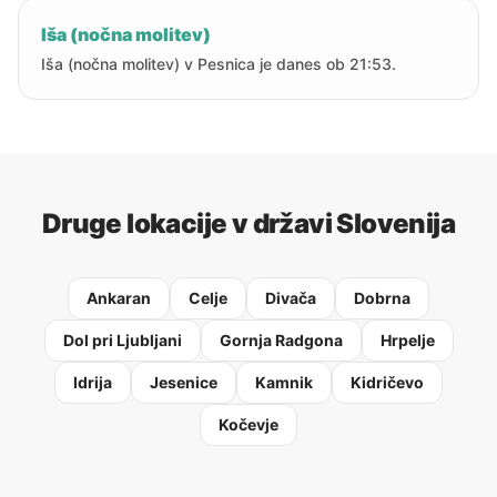
Iša (nočna molitev)
Iša (nočna molitev) v Pesnica je danes ob 21:53.
Druge lokacije v državi Slovenija
Ankaran
Celje
Divača
Dobrna
Dol pri Ljubljani
Gornja Radgona
Hrpelje
Idrija
Jesenice
Kamnik
Kidričevo
Kočevje