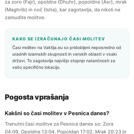
za zoro (Fajr), opoldne (Dhuhr), popoldne (Asr), mrak
(Maghrib) in noč (Isha), kar zagotavlja, da nikoli ne
zamudite molitve.
KAKO SE IZRAČUNAJO ČASI MOLITEV
Časi molitev na Vaktija.eu so pridobljeni neposredno od
uradnih islamskih skupnosti in verskih oblasti v vsaki
državi. To zagotavlja najvišjo stopnjo natančnosti za
vašo specifično lokacijo.
Pogosta vprašanja
Kakšni so časi molitev v Pesnica danes?
Trenutni časi molitve za Pesnica danes so: Zora
04:09, Opoldne 13:04, Popoldan 17:02, Mrak 20:23 in