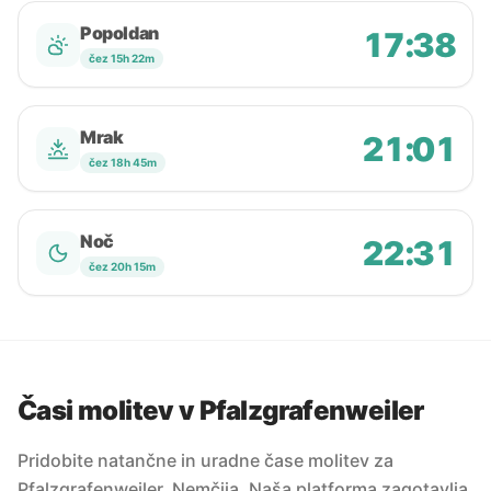
Popoldan
17:38
čez 15h 22m
Mrak
21:01
čez 18h 45m
Noč
22:31
čez 20h 15m
Časi molitev v Pfalzgrafenweiler
Pridobite natančne in uradne čase molitev za
Pfalzgrafenweiler, Nemčija. Naša platforma zagotavlja