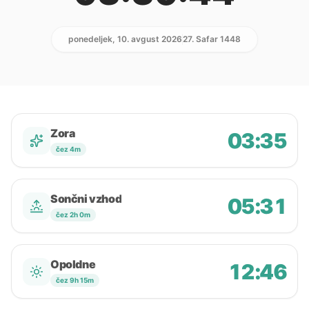
ponedeljek, 10. avgust 2026
27. Safar 1448
Zora
03:35
čez 4m
Sončni vzhod
05:31
čez 2h 0m
Opoldne
12:46
čez 9h 15m