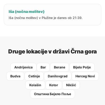
Iša (nočna molitev)
Iša (nočna molitev) v Plužine je danes ob 21:39.
Druge lokacije v državi Črna gora
Andrijevica
Bar
Berane
Bijelo Polje
Budva
Cetinje
Danilovgrad
Herceg Novi
Kolašin
Kotor
Nikšić
Oпштина Бијело Поље