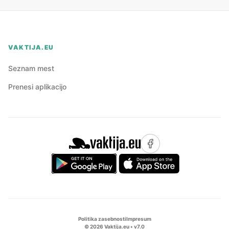
VAKTIJA.EU
Seznam mest
Prenesi aplikacijo
Politika zasebnosti
Impresum
©
2026
Vaktija.eu • v
7.0