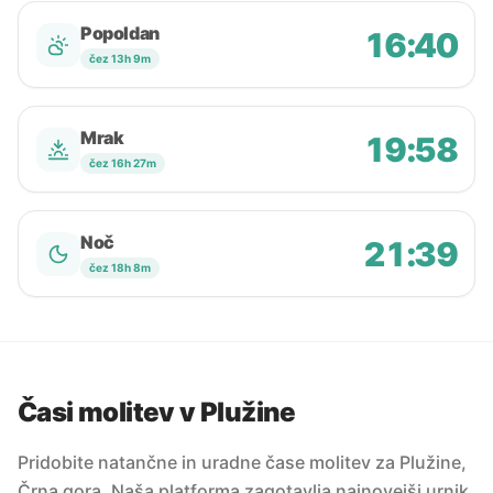
Popoldan
16:40
čez 13h 9m
Mrak
19:58
čez 16h 27m
Noč
21:39
čez 18h 8m
Časi molitev v Plužine
Pridobite natančne in uradne čase molitev za Plužine,
Črna gora. Naša platforma zagotavlja najnovejši urnik