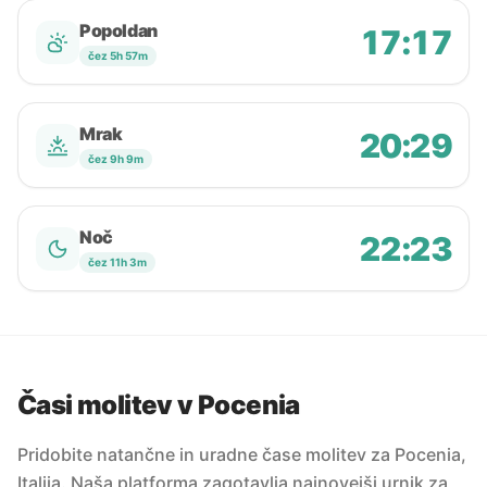
Popoldan
17:17
čez 5h 57m
Mrak
20:29
čez 9h 9m
Noč
22:23
čez 11h 3m
Časi molitev v Pocenia
Pridobite natančne in uradne čase molitev za Pocenia,
Italija. Naša platforma zagotavlja najnovejši urnik za