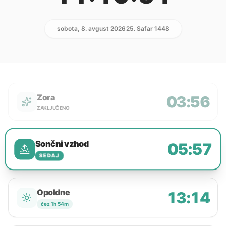
sobota, 8. avgust 2026
25. Safar 1448
Zora
03:56
ZAKLJUČENO
Sončni vzhod
05:57
SEDAJ
Opoldne
13:14
čez 1h 54m