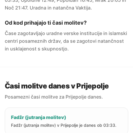
03:33, Opoldne 12:49, Popoldan 16:45, Mrak 20:05 in
Noč 21:47. Uradna in natančna Vaktija.
Od kod prihajajo ti časi molitev?
Čase zagotavljajo uradne verske institucije in islamski
centri posameznih držav, da se zagotovi natančnost
in usklajenost s skupnostjo.
Časi molitve danes v Prijepolje
Posamezni časi molitve za Prijepolje danes.
Fadžr (jutranja molitev)
Fadžr (jutranja molitev) v Prijepolje je danes ob 03:33.