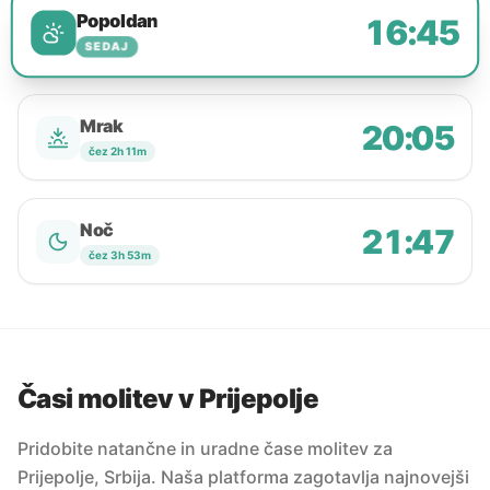
Popoldan
16:45
SEDAJ
Mrak
20:05
čez 2h 11m
Noč
21:47
čez 3h 53m
Časi molitev v Prijepolje
Pridobite natančne in uradne čase molitev za
Prijepolje, Srbija. Naša platforma zagotavlja najnovejši