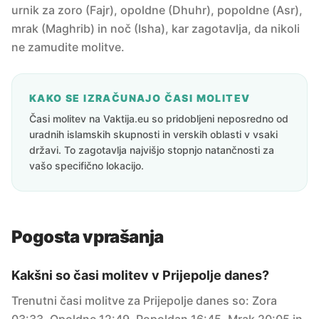
urnik za zoro (Fajr), opoldne (Dhuhr), popoldne (Asr),
mrak (Maghrib) in noč (Isha), kar zagotavlja, da nikoli
ne zamudite molitve.
KAKO SE IZRAČUNAJO ČASI MOLITEV
Časi molitev na Vaktija.eu so pridobljeni neposredno od
uradnih islamskih skupnosti in verskih oblasti v vsaki
državi. To zagotavlja najvišjo stopnjo natančnosti za
vašo specifično lokacijo.
Pogosta vprašanja
Kakšni so časi molitev v Prijepolje danes?
Trenutni časi molitve za Prijepolje danes so: Zora