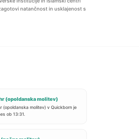
erske institucije in islamski centri
agotovi natančnost in usklajenost s
hr (opoldanska molitev)
r (opoldanska molitev) v Quickborn je
es ob 13:31.