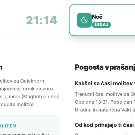
Noč
21:14
SEDAJ
n
Pogosta vprašan
olitev za Quickborn,
Kakšni so časi molitev
ajnovejši urnik za zoro
Trenutni časi molitve za 
sr), mrak (Maghrib) in noč
Opoldne 13:31, Popoldan 1
amudite molitve.
Uradna in natančna Vaktij
Od kod prihajajo ti čas
OLITEV
eni neposredno od uradnih