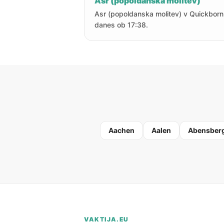
Asr (popoldanska molitev)
Asr (popoldanska molitev) v Quickborn
danes ob 17:38.
Aachen
Aalen
Abensber
VAKTIJA.EU