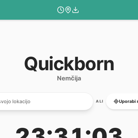
Quickborn
Nemčija
Uporabi 
ALI
23:31:03