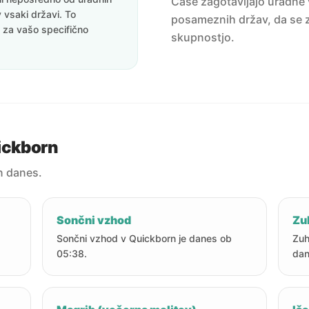
Čase zagotavljajo uradne v
v vsaki državi. To
posameznih držav, da se z
i za vašo specifično
skupnostjo.
ickborn
n danes.
Sončni vzhod
Zu
Sončni vzhod v Quickborn je danes ob
Zuh
05:38.
dan