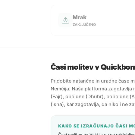
Mrak
ZAKLJUČENO
Časi molitev v Quickbor
Pridobite natančne in uradne čase m
Nemčija. Naša platforma zagotavlja n
(Fajr), opoldne (Dhuhr), popoldne (A
(Isha), kar zagotavlja, da nikoli ne z
KAKO SE IZRAČUNAJO ČASI M
Časi molitev na Vaktija.eu so pridoblj