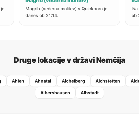
Magrib (večerna molitev)
Iša
 je
Magrib (večerna molitev) v Quickborn je
Iša
danes ob 21:14.
ob 
Druge lokacije v državi Nemčija
g
Ahlen
Ahnatal
Aichelberg
Aichstetten
Aid
Albershausen
Albstadt