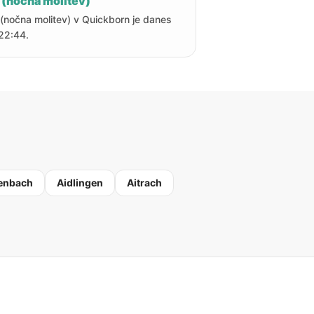
 (nočna molitev)
 (nočna molitev) v Quickborn je danes
22:44.
enbach
Aidlingen
Aitrach