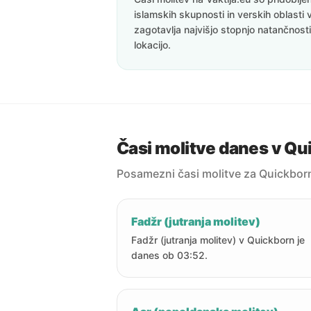
islamskih skupnosti in verskih oblasti 
zagotavlja najvišjo stopnjo natančnost
lokacijo.
Časi molitve danes v Qu
Posamezni časi molitve za Quickbor
Fadžr (jutranja molitev)
Fadžr (jutranja molitev) v Quickborn je
danes ob 03:52.