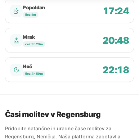
Popoldan
17:24
čez 5m
Mrak
20:48
čez 3h 29m
Noč
22:18
čez 4h 59m
Časi molitev v Regensburg
Pridobite natančne in uradne čase molitev za
Regensburg, Nemčija. Naša platforma zagotavlja