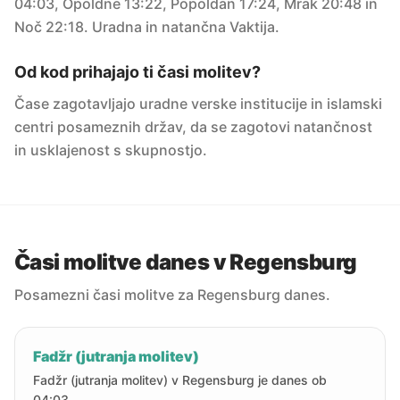
04:03, Opoldne 13:22, Popoldan 17:24, Mrak 20:48 in
Noč 22:18. Uradna in natančna Vaktija.
Od kod prihajajo ti časi molitev?
Čase zagotavljajo uradne verske institucije in islamski
centri posameznih držav, da se zagotovi natančnost
in usklajenost s skupnostjo.
Časi molitve danes v Regensburg
Posamezni časi molitve za Regensburg danes.
Fadžr (jutranja molitev)
Fadžr (jutranja molitev) v Regensburg je danes ob
04:03.