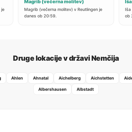
Magrib (večerna molitev)
Iša
 je
Magrib (večerna molitev) v Reutlingen je
Iša
danes ob 20:59.
ob 
Druge lokacije v državi Nemčija
g
Ahlen
Ahnatal
Aichelberg
Aichstetten
Aid
Albershausen
Albstadt