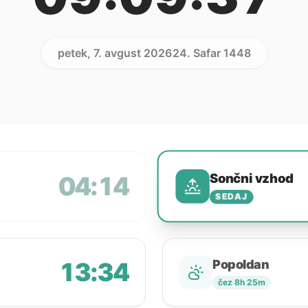
petek, 7. avgust 2026
24. Safar 1448
Sončni vzhod
04:14
SEDAJ
13:34
Popoldan
čez 8h 25m