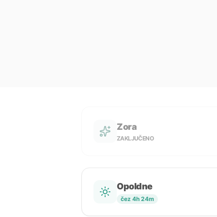
Zora
ZAKLJUČENO
Opoldne
čez 4h 24m