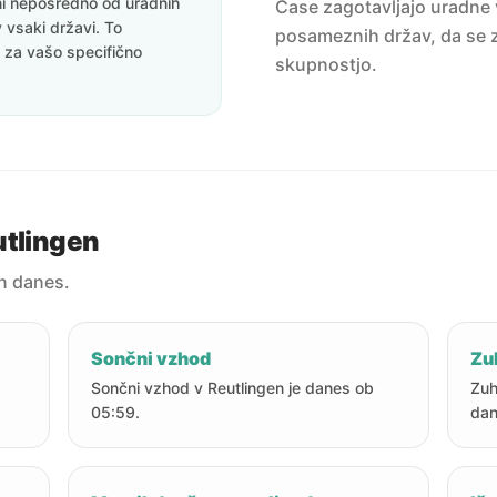
eni neposredno od uradnih
Čase zagotavljajo uradne v
v vsaki državi. To
posameznih držav, da se z
i za vašo specifično
skupnostjo.
utlingen
n danes.
Sončni vzhod
Zu
Sončni vzhod v Reutlingen je danes ob
Zuh
05:59.
dan