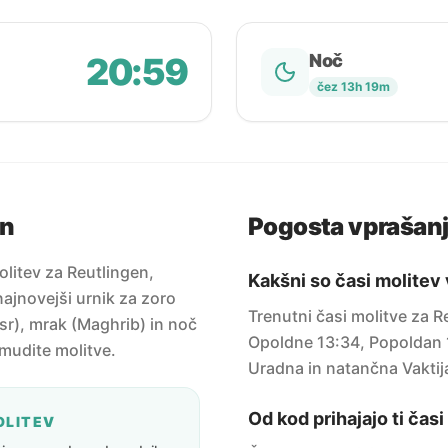
20:59
Noč
čez 13h 19m
en
Pogosta vprašan
litev za Reutlingen,
Kakšni so časi molitev
ajnovejši urnik za zoro
Trenutni časi molitve za R
sr), mrak (Maghrib) in noč
Opoldne 13:34, Popoldan 
amudite molitve.
Uradna in natančna Vaktij
Od kod prihajajo ti čas
OLITEV