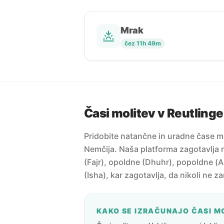
Mrak
čez 11h 49m
Časi molitev v Reutling
Pridobite natančne in uradne čase mo
Nemčija. Naša platforma zagotavlja n
(Fajr), opoldne (Dhuhr), popoldne (A
(Isha), kar zagotavlja, da nikoli ne z
KAKO SE IZRAČUNAJO ČASI M