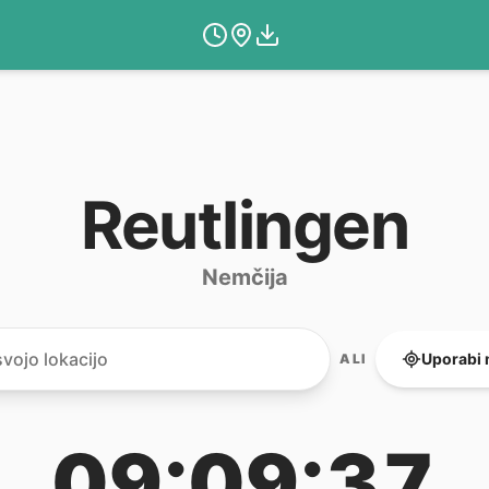
Reutlingen
Nemčija
Uporabi 
ALI
09:09:37