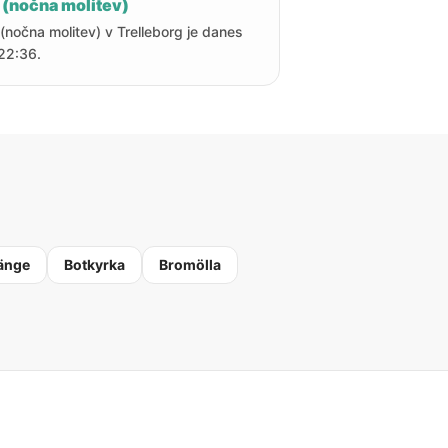
 (nočna molitev)
 (nočna molitev) v Trelleborg je danes
22:36.
änge
Botkyrka
Bromölla