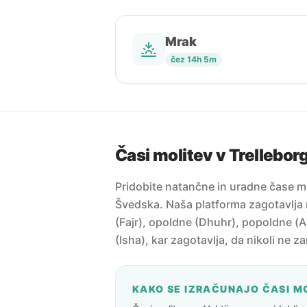
Mrak
čez 14h 5m
Časi molitev v Trellebor
Pridobite natančne in uradne čase mo
Švedska. Naša platforma zagotavlja 
(Fajr), opoldne (Dhuhr), popoldne (A
(Isha), kar zagotavlja, da nikoli ne z
KAKO SE IZRAČUNAJO ČASI M