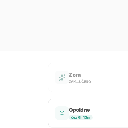
Zora
ZAKLJUČENO
Opoldne
čez 6h 13m