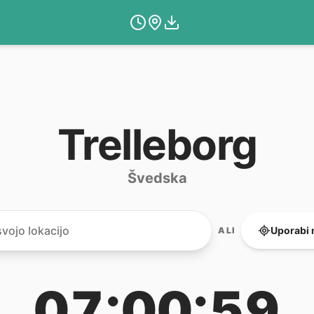
Trelleborg
Švedska
Uporabi 
ALI
07:00:59