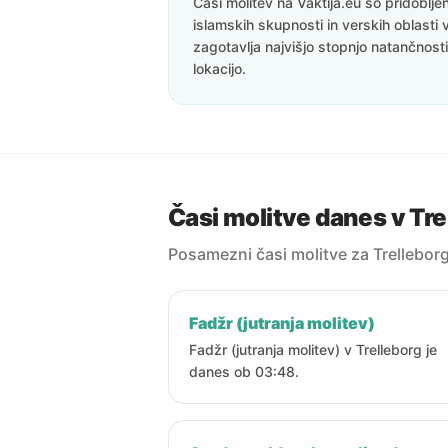
Časi molitev na Vaktija.eu so pridoblj
islamskih skupnosti in verskih oblasti 
zagotavlja najvišjo stopnjo natančnost
lokacijo.
Časi molitve danes v Tre
Posamezni časi molitve za Trellebor
Fadžr (jutranja molitev)
Fadžr (jutranja molitev) v Trelleborg je
danes ob 03:48.