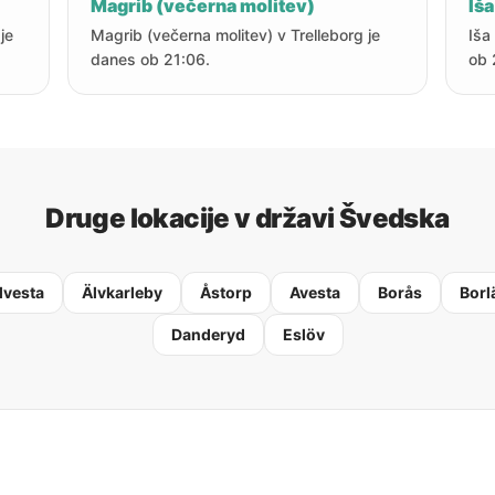
Magrib (večerna molitev)
Iša
je
Magrib (večerna molitev) v Trelleborg je
Iša
danes ob 21:06.
ob 
Druge lokacije v državi Švedska
lvesta
Älvkarleby
Åstorp
Avesta
Borås
Borl
Danderyd
Eslöv