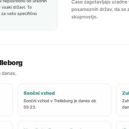
eni neposredno od uradnih
Čase zagotavljajo uradne v
v vsaki državi. To
posameznih držav, da se z
i za vašo specifično
skupnostjo.
lleborg
g danes.
Sončni vzhod
Zu
Sončni vzhod v Trelleborg je danes ob
Zuh
05:23.
dan