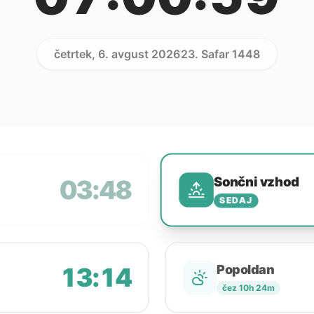
četrtek, 6. avgust 2026
23. Safar 1448
Sončni vzhod
03:48
SEDAJ
13:14
Popoldan
čez 10h 24m