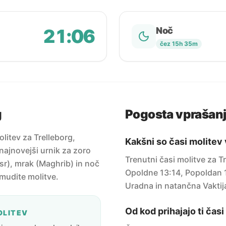
21:06
Noč
čez 15h 35m
g
Pogosta vprašan
litev za Trelleborg,
Kakšni so časi molitev
najnovejši urnik za zoro
Trenutni časi molitve za T
sr), mrak (Maghrib) in noč
Opoldne 13:14, Popoldan 1
amudite molitve.
Uradna in natančna Vaktij
Od kod prihajajo ti čas
OLITEV