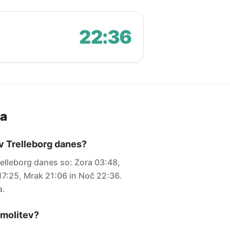
22:36
ja
 v Trelleborg danes?
relleborg danes so: Zora 03:48,
7:25, Mrak 21:06 in Noč 22:36.
a.
i molitev?