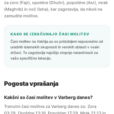
za zoro (Fajr), opoldne (Dhuhr), popoldne (Asr), mrak
(Maghrib) in noč (Isha), kar zagotavlja, da nikoli ne
zamudite molitve.
KAKO SE IZRAČUNAJO ČASI MOLITEV
Časi molitev na Vaktija.eu so pridobljeni neposredno od
uradnih islamskih skupnosti in verskih oblasti v vsaki
državi. To zagotavlja najvišjo stopnjo natančnosti za
vašo specifično lokacijo.
Pogosta vprašanja
Kakšni so časi molitev v Varberg danes?
Trenutni časi molitve za Varberg danes so: Zora
03:29, Opoldne 13:16, Popoldan 17:29, Mrak 21:13 in