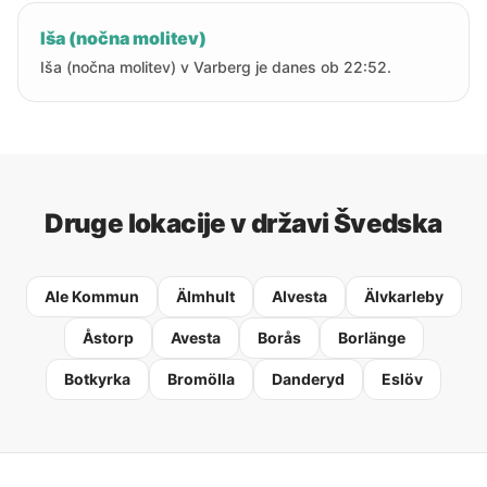
Iša (nočna molitev)
Iša (nočna molitev) v Varberg je danes ob 22:52.
Druge lokacije v državi Švedska
Ale Kommun
Älmhult
Alvesta
Älvkarleby
Åstorp
Avesta
Borås
Borlänge
Botkyrka
Bromölla
Danderyd
Eslöv