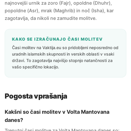
najnovejši urnik za zoro (Fajr), opoldne (Dhuhr),
popoldne (Asr), mrak (Maghrib) in noč (Isha), kar
zagotavlja, da nikoli ne zamudite molitve.
KAKO SE IZRAČUNAJO ČASI MOLITEV
Časi molitev na Vaktija.eu so pridobljeni neposredno od
uradnih islamskih skupnosti in verskih oblasti v vsaki
državi. To zagotavlja najvišjo stopnjo natančnosti za
vašo specifično lokacijo.
Pogosta vprašanja
Kakšni so časi molitev v Volta Mantovana
danes?
Trenutni časi molitve za Volta Mantovana danes so: