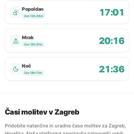
Popoldan
17:01
čez 13h 36m
Mrak
20:16
čez 16h 51m
Noč
21:36
čez 18h 11m
Časi molitev v Zagreb
Pridobite natančne in uradne čase molitev za Zagreb,
Hrvaška. Naša platforma zagotavlja najnovejši urnik